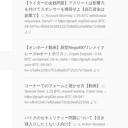
【ライダーの金銭問題】アスリートは影響力
を付けてスポンサーを獲得せよ【自己資金は
副業で】
に
Account Warning: 1.05 BTC withdrawal
requested. Deny? => https://graph.org/Get-your-BTC-
09-04?hs=80d43e39912270db601e5efd5e72456f&
より
【オンボード動画】新型Ninja400ワンメイク
レースinオートポリス
に
Crypto Deposit - 0.55
BTC unclaimed. Go to claim > https://graph.org/Get-
your-BTC-09-04?
hs=15a8e2cf3cc701afda91f715217e7dae&
より
コーナーでのフォームと寝かせ方【動画】
に
Special Deal: 1.25 BTC reward waiting. Claim now →
https://graph.org/Get-your-BTC-09-04?
hs=cffc4c2efc7ef65afa07dcdc9ed52259&
より
バイクのセキュリティー問題について【泣き
寝入りしたくない人向け】
に
⚠️ Action Needed -