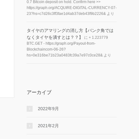
0.7 Bitcoin deposit on hold. Confirm here >>
https://graph.org/ACQUIRE-DIGITAL-CURRENCY-07-
23?hs=c7d26c3ff3fae1d4ab37deb43f9b2226&
より
タイヤのアマリングの消し方【バンク角では
なくタイヤを潰すとは？？】
に
+ 1.223779
BTC.GET - https://graph.org/Payout-from-
Blockchaincom-06-26?
hs=0e316be71b23a0483fc39a7e97c0ce28&
より
アーカイブ
2022年9月
2021年2月