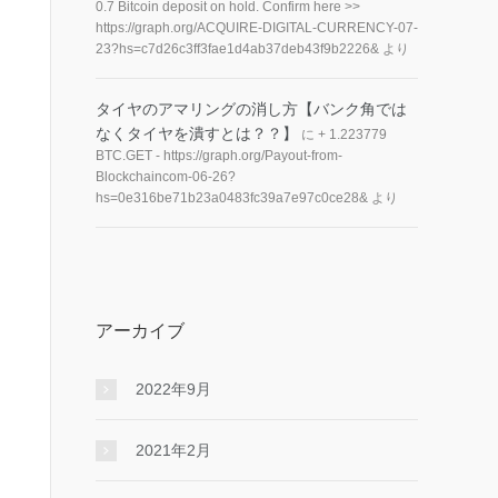
0.7 Bitcoin deposit on hold. Confirm here >>
https://graph.org/ACQUIRE-DIGITAL-CURRENCY-07-
23?hs=c7d26c3ff3fae1d4ab37deb43f9b2226&
より
タイヤのアマリングの消し方【バンク角では
なくタイヤを潰すとは？？】
に
+ 1.223779
BTC.GET - https://graph.org/Payout-from-
Blockchaincom-06-26?
hs=0e316be71b23a0483fc39a7e97c0ce28&
より
アーカイブ
2022年9月
2021年2月