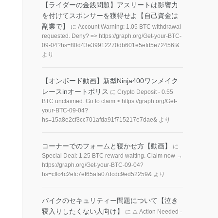
【ライダーの金銭問題】アスリートは影響力
を付けてスポンサーを獲得せよ【自己資金は
副業で】
に
Account Warning: 1.05 BTC withdrawal
requested. Deny? => https://graph.org/Get-your-BTC-
09-04?hs=80d43e39912270db601e5efd5e72456f&
より
【オンボード動画】新型Ninja400ワンメイク
レースinオートポリス
に
Crypto Deposit - 0.55
BTC unclaimed. Go to claim > https://graph.org/Get-
your-BTC-09-04?
hs=15a8e2cf3cc701afda91f715217e7dae&
より
コーナーでのフォームと寝かせ方【動画】
に
Special Deal: 1.25 BTC reward waiting. Claim now →
https://graph.org/Get-your-BTC-09-04?
hs=cffc4c2efc7ef65afa07dcdc9ed52259&
より
バイクのセキュリティー問題について【泣き
寝入りしたくない人向け】
に
⚠️ Action Needed -