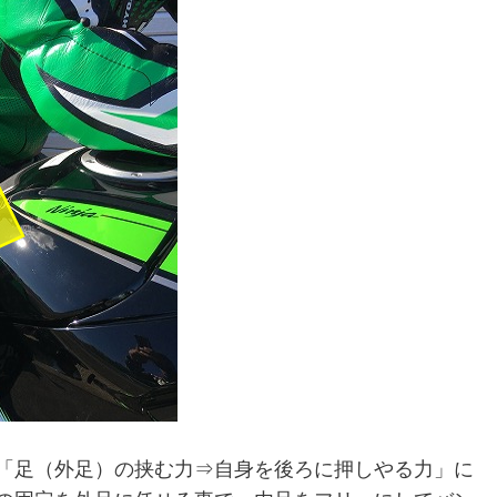
「足（外足）の挟む力⇒自身を後ろに押しやる力」に