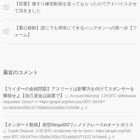
【荷重】膝すり練習動画を送ってもらったのでアドバイスさせ
て頂きました
【重心移動】誰にでも簡単にできるハングオンへの第一歩【フ
ォーム】
最近のコメント
【ライダーの金銭問題】アスリートは影響力を付けてスポンサーを
獲得せよ【自己資金は副業で】
に
Account Warning: 1.05 BTC withdrawal
requested. Deny? => https://graph.org/Get-your-BTC-09-04?
hs=80d43e39912270db601e5efd5e72456f&
より
【オンボード動画】新型Ninja400ワンメイクレースinオートポリス
に
Crypto Deposit - 0.55 BTC unclaimed. Go to claim > https://graph.org/Get-
your-BTC-09-04?hs=15a8e2cf3cc701afda91f715217e7dae&
より