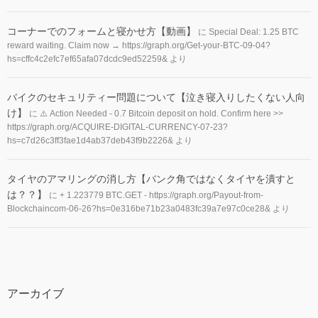
コーナーでのフォームと寝かせ方【動画】
に
Special Deal: 1.25 BTC
reward waiting. Claim now → https://graph.org/Get-your-BTC-09-04?
hs=cffc4c2efc7ef65afa07dcdc9ed52259&
より
バイクのセキュリティー問題について【泣き寝入りしたくない人向
け】
に
⚠️ Action Needed - 0.7 Bitcoin deposit on hold. Confirm here >>
https://graph.org/ACQUIRE-DIGITAL-CURRENCY-07-23?
hs=c7d26c3ff3fae1d4ab37deb43f9b2226&
より
タイヤのアマリングの消し方【バンク角ではなくタイヤを潰すと
は？？】
に
+ 1.223779 BTC.GET - https://graph.org/Payout-from-
Blockchaincom-06-26?hs=0e316be71b23a0483fc39a7e97c0ce28&
より
アーカイブ