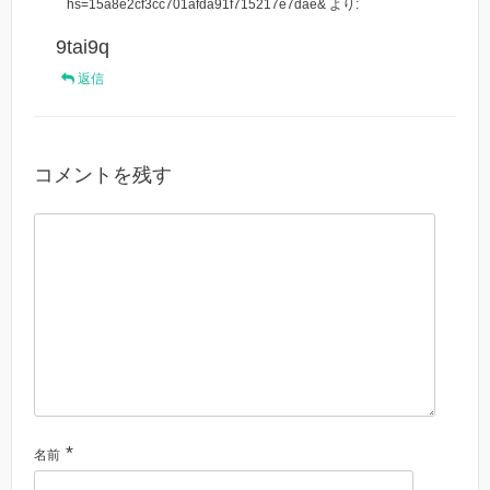
hs=15a8e2cf3cc701afda91f715217e7dae&
より:
9tai9q
返信
コメントを残す
*
名前