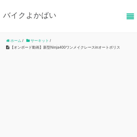
バイクよかばい
ホーム
/
サーキット
/
【オンボード動画】新型Ninja400ワンメイクレースinオートポリス