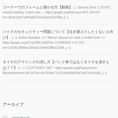
コーナーでのフォームと寝かせ方【動画】
に
Special Deal: 1.25 BTC
reward waiting. Claim now → https://graph.org/Get-your-BTC-09-04?
hs=cffc4c2efc7ef65afa07dcdc9ed52259&
より
バイクのセキュリティー問題について【泣き寝入りしたくない人向
け】
に
⚠️ Action Needed - 0.7 Bitcoin deposit on hold. Confirm here >>
https://graph.org/ACQUIRE-DIGITAL-CURRENCY-07-23?
hs=c7d26c3ff3fae1d4ab37deb43f9b2226&
より
タイヤのアマリングの消し方【バンク角ではなくタイヤを潰すと
は？？】
に
+ 1.223779 BTC.GET - https://graph.org/Payout-from-
Blockchaincom-06-26?hs=0e316be71b23a0483fc39a7e97c0ce28&
より
アーカイブ