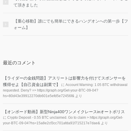
て頂きました
【重心移動】誰にでも簡単にできるハングオンへの第一歩【フ
ォーム】
最近のコメント
【ライダーの金銭問題】アスリートは影響力を付けてスポンサーを
獲得せよ【自己資金は副業で】
に
Account Warning: 1.05 BTC withdrawal
requested. Deny? => https://graph.org/Get-your-BTC-09-04?
hs=80d43e39912270db601e5efd5e72456f&
より
【オンボード動画】新型Ninja400ワンメイクレースinオートポリス
に
Crypto Deposit - 0.55 BTC unclaimed. Go to claim > https://graph.org/Get-
your-BTC-09-04?hs=15a8e2cf3cc701afda91f715217e7dae&
より