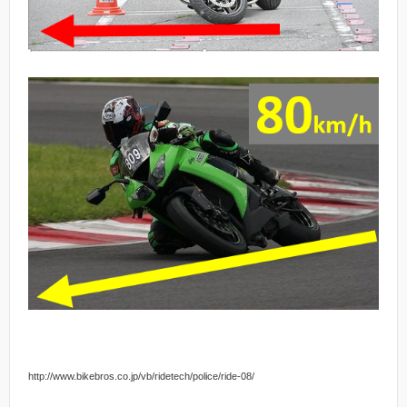
http://www.bikebros.co.jp/vb/ridetech/police/ride-08/