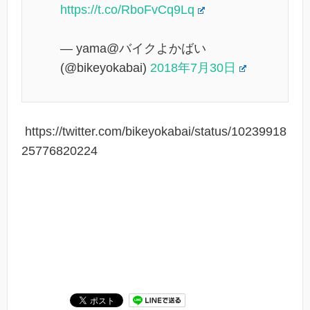
https://t.co/RboFvCq9Lq
— yama@バイクよかばい
(@bikeyokabai)
2018年7月30日
https://twitter.com/bikeyokabai/status/10239918
25776820224