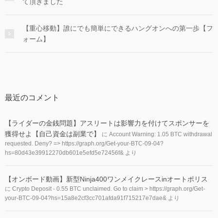
て頂きました
【重心移動】誰にでも簡単にできるハングオンへの第一歩【フ
ォーム】
最近のコメント
【ライダーの金銭問題】アスリートは影響力を付けてスポンサーを
獲得せよ【自己資金は副業で】
に
Account Warning: 1.05 BTC withdrawal
requested. Deny? => https://graph.org/Get-your-BTC-09-04?
hs=80d43e39912270db601e5efd5e72456f&
より
【オンボード動画】新型Ninja400ワンメイクレースinオートポリス
に
Crypto Deposit - 0.55 BTC unclaimed. Go to claim > https://graph.org/Get-
your-BTC-09-04?hs=15a8e2cf3cc701afda91f715217e7dae&
より