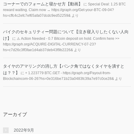
コーナーでのフォームと寝かせ方【動画】
に
Special Deal: 1.25 BTC
reward waiting. Claim now → https://graph.org/Get-your-BTC-09-04?
hs=cffc4c2efc7ef65afa07dcdc9ed52259&
より
バイクのセキュリティー問題について【泣き寝入りしたくない人向
け】
に
⚠️ Action Needed - 0.7 Bitcoin deposit on hold. Confirm here >>
https://graph.org/ACQUIRE-DIGITAL-CURRENCY-07-23?
hs=c7d26c3ff3fae1d4ab37deb43f9b2226&
より
タイヤのアマリングの消し方【バンク角ではなくタイヤを潰すと
は？？】
に
+ 1.223779 BTC.GET - https://graph.org/Payout-from-
Blockchaincom-06-26?hs=0e316be71b23a0483fc39a7e97c0ce28&
より
アーカイブ
2022年9月