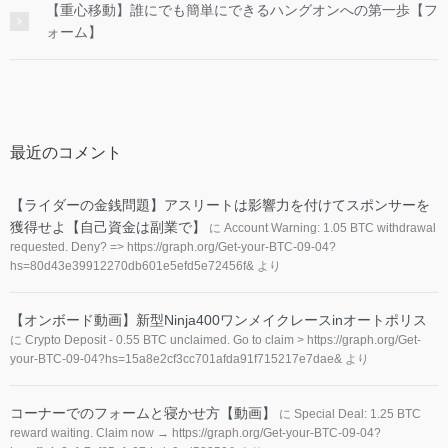
【重心移動】誰にでも簡単にできるハングオンへの第一歩【フ
ォーム】
最近のコメント
【ライダーの金銭問題】アスリートは影響力を付けてスポンサーを
獲得せよ【自己資金は副業で】
に
Account Warning: 1.05 BTC withdrawal
requested. Deny? => https://graph.org/Get-your-BTC-09-04?
hs=80d43e39912270db601e5efd5e72456f&
より
【オンボード動画】新型Ninja400ワンメイクレースinオートポリス
に
Crypto Deposit - 0.55 BTC unclaimed. Go to claim > https://graph.org/Get-
your-BTC-09-04?hs=15a8e2cf3cc701afda91f715217e7dae&
より
コーナーでのフォームと寝かせ方【動画】
に
Special Deal: 1.25 BTC
reward waiting. Claim now → https://graph.org/Get-your-BTC-09-04?