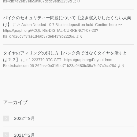
hs=cffc4c2efc7ef65afa07dcdc9ed52259&
より
バイクのセキュリティー問題について【泣き寝入りしたくない人向
け】
に
⚠️ Action Needed - 0.7 Bitcoin deposit on hold. Confirm here >>
https://graph.org/ACQUIRE-DIGITAL-CURRENCY-07-23?
hs=c7d26c3ff3fae1d4ab37deb43f9b2226&
より
タイヤのアマリングの消し方【バンク角ではなくタイヤを潰すと
は？？】
に
+ 1.223779 BTC.GET - https://graph.org/Payout-from-
Blockchaincom-06-26?hs=0e316be71b23a0483fc39a7e97c0ce28&
より
アーカイブ
2022年9月
2021年2月