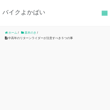
バイクよかばい
ホーム
/
基本のき
/
中高年のリターンライダーが注意すべき５つの事