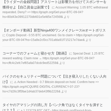
【ライダーの金銭問題】アスリートは影響力を付けてスポンサーを
獲得せよ【自己資金は副業で】
に
Account Warning: 1.05 BTC withdrawal
requested. Deny? => https://graph.org/Get-your-BTC-09-04?
hs=80d43e39912270db601e5efd5e72456f&
より
【オンボード動画】新型Ninja400ワンメイクレースinオートポリス
に
Crypto Deposit - 0.55 BTC unclaimed. Go to claim > https://graph.org/Get-
your-BTC-09-04?hs=15a8e2cf3cc701afda91f715217e7dae&
より
コーナーでのフォームと寝かせ方【動画】
に
Special Deal: 1.25 BTC
reward waiting. Claim now → https://graph.org/Get-your-BTC-09-04?
hs=cffc4c2efc7ef65afa07dcdc9ed52259&
より
バイクのセキュリティー問題について【泣き寝入りしたくない人向
け】
に
⚠️ Action Needed - 0.7 Bitcoin deposit on hold. Confirm here >>
https://graph.org/ACQUIRE-DIGITAL-CURRENCY-07-23?
hs=c7d26c3ff3fae1d4ab37deb43f9b2226&
より
タイヤのアマリングの消し方【バンク角ではなくタイヤを潰すと
は？？】
に
+ 1.223779 BTC.GET - https://graph.org/Payout-from-